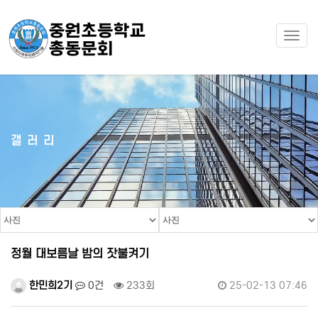
Togg
navi
갤러리
정월 대보름날 밤의 잣불켜기
한민희2기
0건
233회
25-02-13 07:46