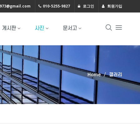
1973@gmail.com
010-5255-9827
로그인
회원가입
게시판
사진
문서고
Home
갤러리