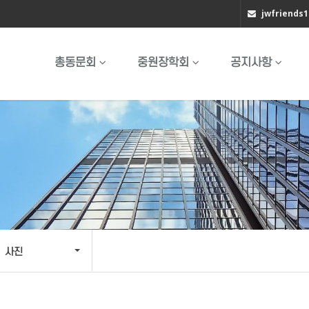
jwfriends
총동문회
중원장학회
공지사항
사진