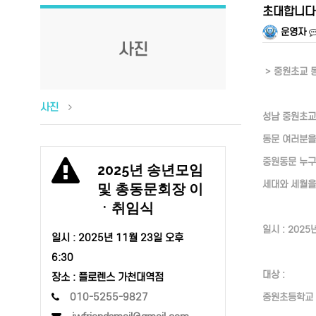
초대합니다
운영자
사진
> 중원초교 
사진
성남 중원초교
동문 여러분을
중원동문 누
2025년 송년모임
세대와 세월을
및 총동문회장 이
ㆍ취임식
일시 : 2025
일시 :
2025년 11월 23일 오후
6:30
대상 :
장소 : 플로렌스 가천대역점
010-5255-9827
중원초등학교 