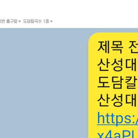
번 출구앞 * 도담칼국수 1층 *