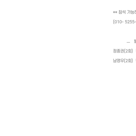
** 참석 가
(010- 525
ㅡ 발
정종권(2회) 
남영우(2회) 