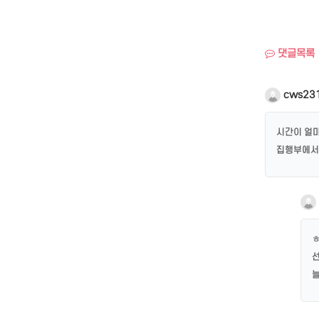
댓글목록
cws23
시간이 얼마
집행부에서 
ㅎ
선
늘