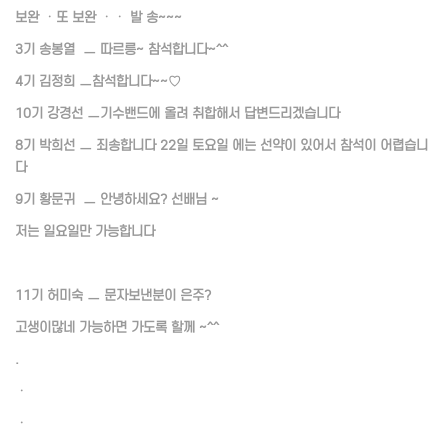
보완 ㆍ또 보완 ㆍㆍ 발 송~~~
3기 송봉열 ㅡ 따르릉~ 참석합니다~^^
4기 김정희 ㅡ참석합니다~~♡
10기 강경선 ㅡ기수밴드에 올려 취합해서 답변드리겠습니다
8기 박희선 ㅡ 죄송합니다 22일 토요일 에는 선약이 있어서 참석이 어렵습니
다
9기 황문귀 ㅡ 안녕하세요? 선배님 ~
저는 일요일만 가능합니다
11기 허미숙 ㅡ 문자보낸분이 은주?
고생이많네 가능하면 가도록 할께 ~^^
.
ㆍ
ㆍ