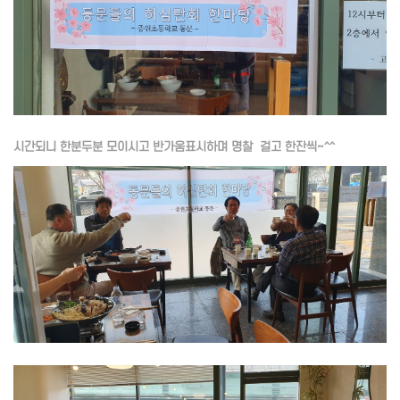
시간되니 한분두분 모이시고 반가움표시하며 명찰 걸고 한잔씩~^^