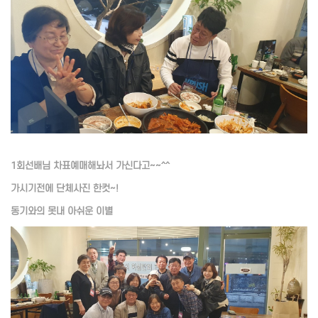
1회선배님 차표예매해놔서 가신다고~~^^
가시기전에 단체사진 한컷~!
동기와의 못내 아쉬운 이별