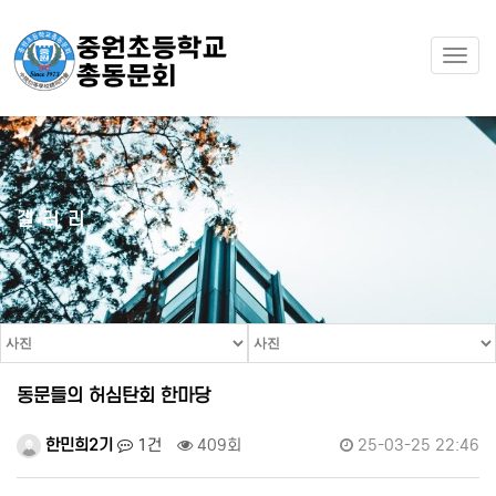
Togg
navi
갤러리
동문들의 허심탄회 한마당
한민희2기
1건
409회
25-03-25 22:46