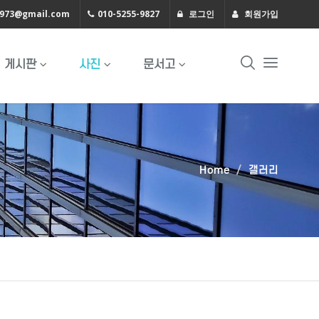
1973@gmail.com
010-5255-9827
로그인
회원가입
게시판
사진
문서고
Home
갤러리