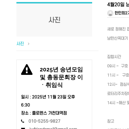
4월20일 
한민희2
사진
새로 정해진 
남한산꼭대기 
사진
집합시간
09시 ~ 구
2025년 송년모임
11시 ~ 구
및 총동문회장 이
ㆍ취임식
12시~ 점심식사
로터리주차장에
일시 :
2025년 11월 23일 오후
14시 ~해산 
6:30
장소 : 플로렌스 가천대역점
010-5255-9827
참고