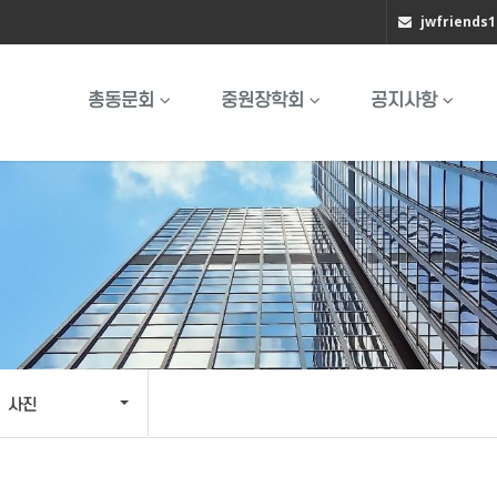
jwfriends
총동문회
중원장학회
공지사항
사진