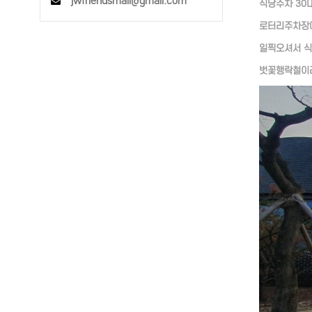
jwfriendsmail@gmail.com
식당주차 30
로터리주차장에
일찍오셔서 식
벗꽃행락철이라