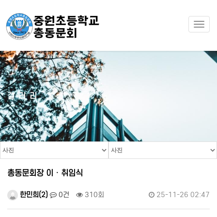
Togg
navi
갤러리
총동문회장 이ㆍ취임식
한민희(2)
0건
310회
25-11-26 02:47