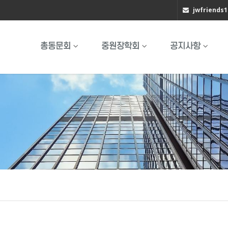
jwfriends
총동문회
중원장학회
공지사항