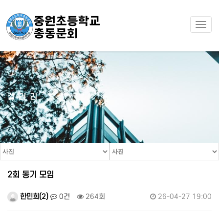
Togg
navi
갤러리
2회 동기 모임
한민희(2)
0건
264회
26-04-27 19:00