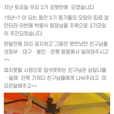
지난 토요일 우리 2기 오랫만에 모였습니다
15년~? 이 되는 동안 2기 동기들의 모임이 따로 없
던터라 이번에 박충식 회장님을 주축으로 2기모임
이 추진되었습니다
한달전에 미리 공지하고 그동안 못만났던 친구님들
의정부ㆍ대구ㆍ용인ㆍ은평 등등에서 달려와주시고
~~
피치못할 사정으로 참석못하는 친구님은 삼잎나물
ㆍ달래 잔뜩 가져다 친구님들에게 나눠주라고 미
리전달해주고~~