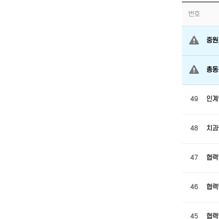
번호
중원
총동
49
인계
48
치과
47
협력
46
협력
45
협력