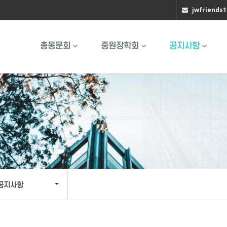
jwfriends
총동문회
중원장학회
공지사항
공지사항