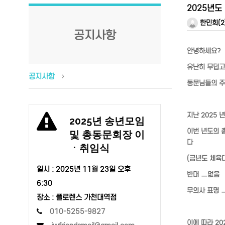
2025년도
한민희(2
공지사항
안녕하세요?
유난히 무덥고
공지사항
동문님들의 주
지난 2025
2025년 송년모임
이번 년도의 
및 총동문회장 이
다
ㆍ취임식
(금년도 체육
일시 :
2025년 11월 23일 오후
반대 ㅡ없음
6:30
무의사 표명 
장소 : 플로렌스 가천대역점
010-5255-9827
이에 따라 2